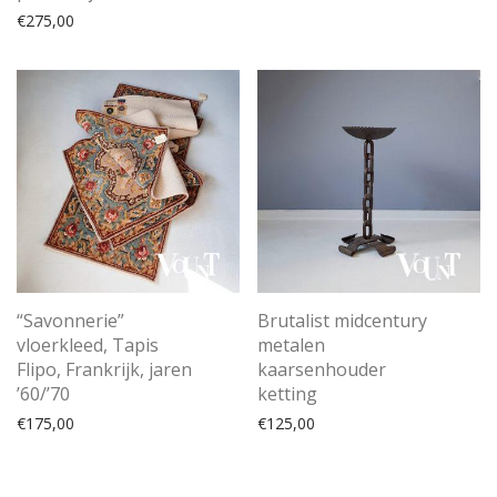
€
275,00
“Savonnerie”
Brutalist midcentury
vloerkleed, Tapis
metalen
Flipo, Frankrijk, jaren
kaarsenhouder
’60/’70
ketting
€
175,00
€
125,00