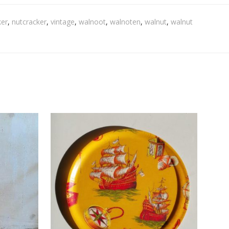
ker
,
nutcracker
,
vintage
,
walnoot
,
walnoten
,
walnut
,
walnut