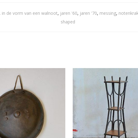
,
in de vorm van een walnoot
,
jaren '60
,
jaren '70
,
messing
,
notenkra
shaped