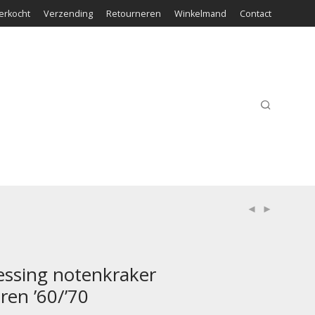
erkocht
Verzending
Retourneren
Winkelmand
Contact
essing notenkraker
ren ’60/’70