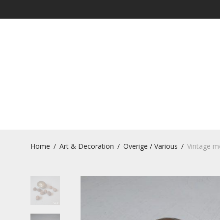
Home
/
Art & Decoration
/
Overige / Various
/
Vintage me