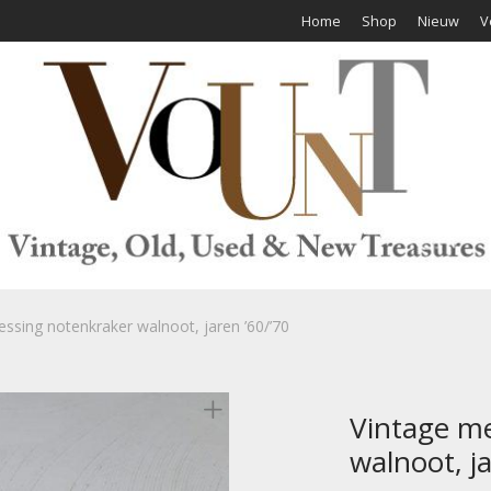
Home
Shop
Nieuw
V
ssing notenkraker walnoot, jaren ’60/’70
Vintage m
walnoot, ja