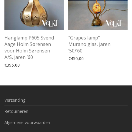
Hanglamp P605 Svend
“Grapes lamp”
Aage Holm Sørensen
Murano glas, jaren
voor Holm Sørensen
’50/’60
A/S, jaren ’60
€
450,00
€
395,00
Verzending
Retourneren
Algemene voorwaarden