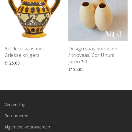
Art deco-vaas met
Design vaas porselein
Griekse krijgers
/ triovaas, Cor Unum,
jaren ’90
€
125,00
€
135,00
Verzending
Retourneren
Algemene voorwaarden