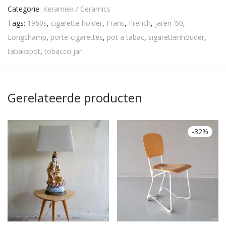
Categorie:
Keramiek / Ceramics
Tags:
1960s
,
cigarette holder
,
Frans
,
French
,
jaren '60
,
Longchamp
,
porte-cigarettes
,
pot a tabac
,
sigarettenhouder
,
tabakspot
,
tobacco jar
Gerelateerde producten
-
32
%