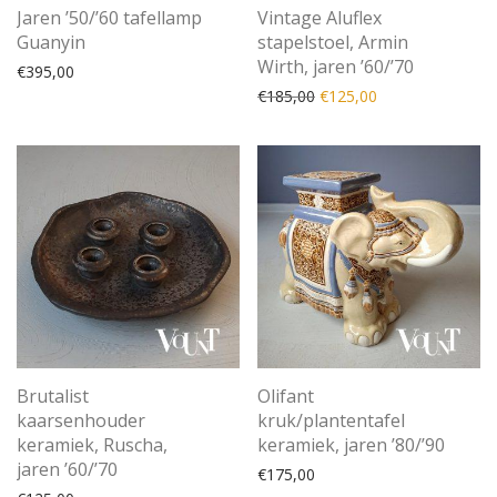
Jaren ’50/’60 tafellamp
Vintage Aluflex
Guanyin
stapelstoel, Armin
Wirth, jaren ’60/’70
€
395,00
Oorspronkelijke prijs was
Huidige prijs is: 
€
185,00
€
125,00
Brutalist
Olifant
kaarsenhouder
kruk/plantentafel
keramiek, Ruscha,
keramiek, jaren ’80/’90
jaren ’60/’70
€
175,00