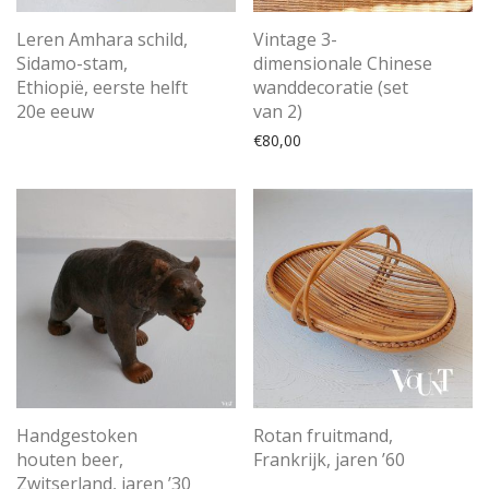
Leren Amhara schild,
Vintage 3-
Sidamo-stam,
dimensionale Chinese
Ethiopië, eerste helft
wanddecoratie (set
20e eeuw
van 2)
€
80,00
Handgestoken
Rotan fruitmand,
houten beer,
Frankrijk, jaren ’60
Zwitserland, jaren ’30