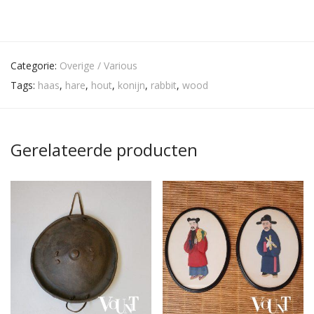
Categorie:
Overige / Various
Tags:
haas
,
hare
,
hout
,
konijn
,
rabbit
,
wood
Gerelateerde producten