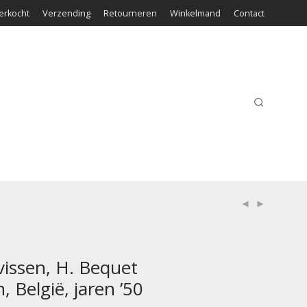
erkocht
Verzending
Retourneren
Winkelmand
Contact
vissen, H. Bequet
 België, jaren ’50