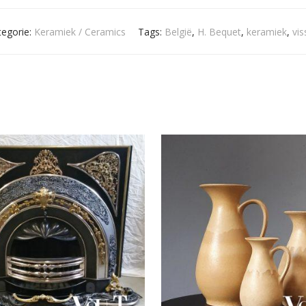
tegorie:
Keramiek / Ceramics
Tags:
België
,
H. Bequet
,
keramiek
,
vis