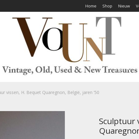
Home
Shop
Nieuw
V
uur vissen, H. Bequet Quaregnon, België, jaren ’50
Sculptuur 
Quaregnon,