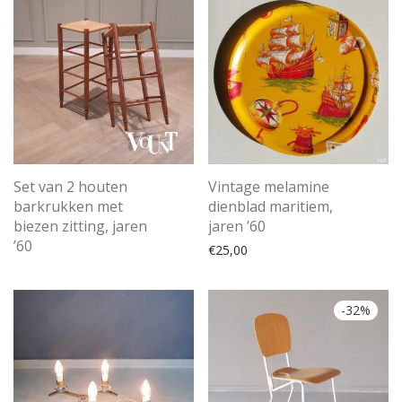
Vintage melamine
Set van 2 houten
dienblad maritiem,
barkrukken met
jaren ’60
biezen zitting, jaren
’60
€
25,00
-
32
%