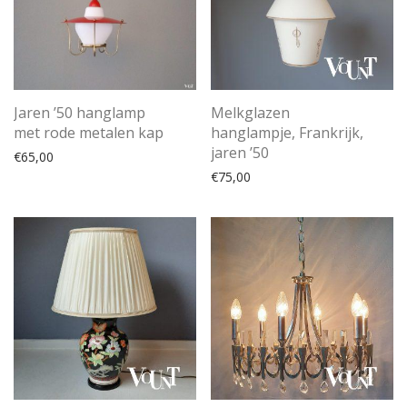
Jaren ’50 hanglamp
Melkglazen
met rode metalen kap
hanglampje, Frankrijk,
jaren ’50
€
65,00
€
75,00