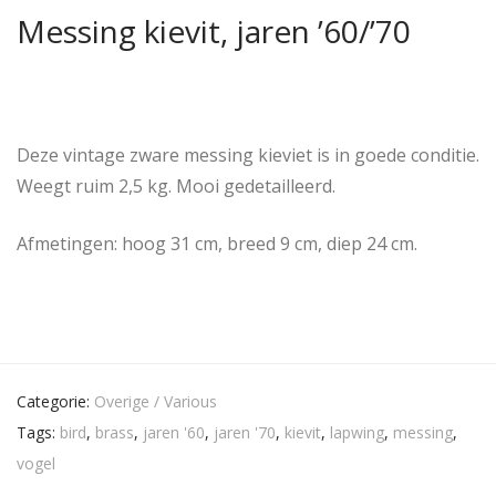
Messing kievit, jaren ’60/’70
Deze vintage zware messing kieviet is in goede conditie.
Weegt ruim 2,5 kg. Mooi gedetailleerd.
Afmetingen: hoog 31 cm, breed 9 cm, diep 24 cm.
Categorie:
Overige / Various
Tags:
bird
,
brass
,
jaren '60
,
jaren '70
,
kievit
,
lapwing
,
messing
,
vogel