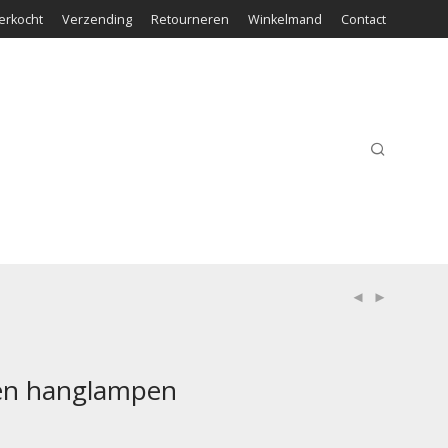
erkocht
Verzending
Retourneren
Winkelmand
Contact
en hanglampen