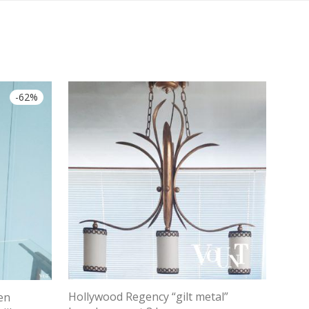
-
62
%
Hollywood Regency “gilt metal”
 en