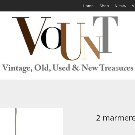
Home
Shop
Nieuw
V
2 marmer