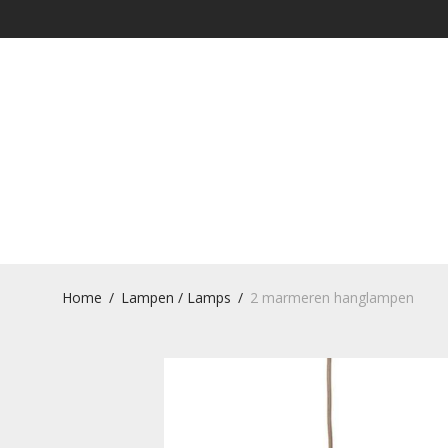
Home
/
Lampen / Lamps
/
2 marmeren hanglampen