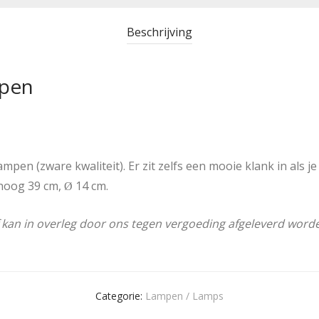
Beschrijving
pen
en (zware kwaliteit). Er zit zelfs een mooie klank in als je 
 hoog 39 cm,
14 cm.
Ø
 kan in overleg door ons tegen vergoeding afgeleverd word
Categorie:
Lampen / Lamps