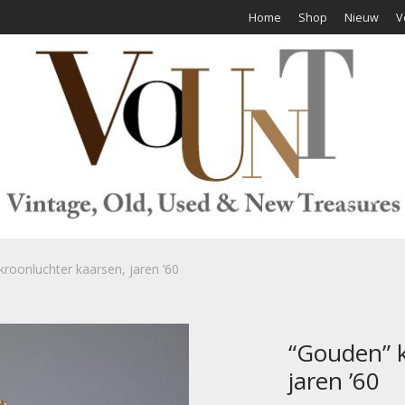
Home
Shop
Nieuw
V
roonluchter kaarsen, jaren ’60
“Gouden” k
jaren ’60