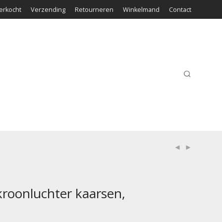
erkocht
Verzending
Retourneren
Winkelmand
Contact
roonluchter kaarsen,