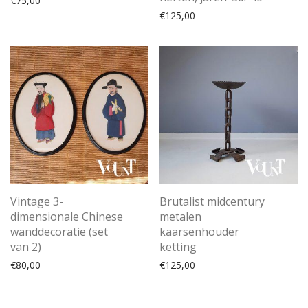
€
75,00
€
125,00
Vintage 3-
Brutalist midcentury
dimensionale Chinese
metalen
wanddecoratie (set
kaarsenhouder
van 2)
ketting
€
80,00
€
125,00