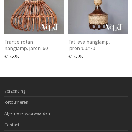
Franse rotan
Fat lava hanglamp,
hanglamp, jaren ’60
jaren ’60/’70
€
175,00
€
175,00
Verzending
Retourneren
Algemene voorwaarden
Contact