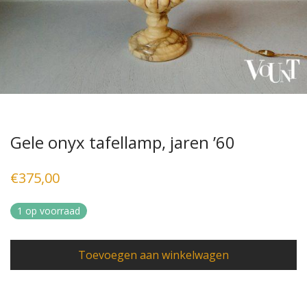
Gele onyx tafellamp, jaren ’60
€
375,00
1 op voorraad
Toevoegen aan winkelwagen