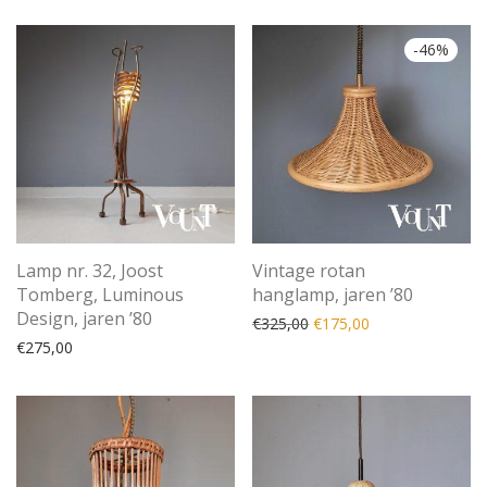
-
46
%
Lamp nr. 32, Joost
Vintage rotan
Tomberg, Luminous
hanglamp, jaren ’80
Design, jaren ’80
Oorspronkelijke prijs was
Huidige prijs is: 
€
325,00
€
175,00
€
275,00