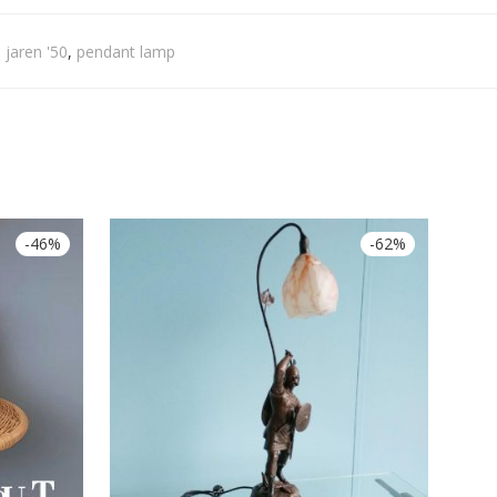
,
jaren '50
,
pendant lamp
-
46
%
-
62
%