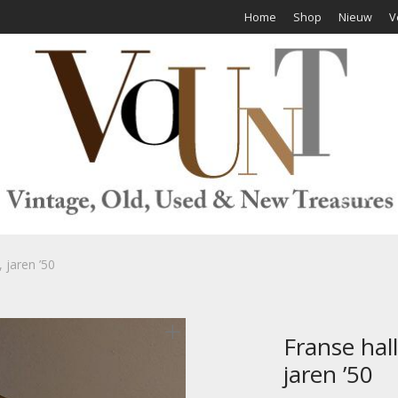
Home
Shop
Nieuw
V
 jaren ’50
Franse hal
jaren ’50