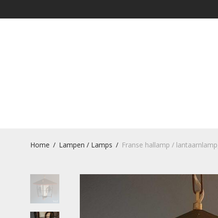
Home
/
Lampen / Lamps
/
Franse hallamp / lantaarnlamp,