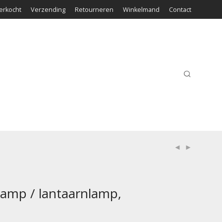
erkocht
Verzending
Retourneren
Winkelmand
Contact
lamp / lantaarnlamp,