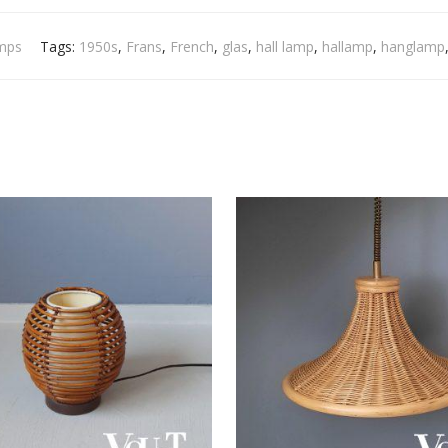
mps
Tags:
1950s
,
Frans
,
French
,
glas
,
hall lamp
,
hallamp
,
hanglamp