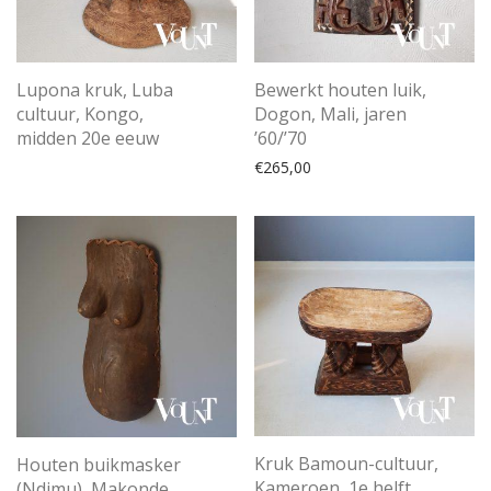
Lupona kruk, Luba
Bewerkt houten luik,
cultuur, Kongo,
Dogon, Mali, jaren
midden 20e eeuw
’60/’70
€
265,00
Kruk Bamoun-cultuur,
Houten buikmasker
Kameroen, 1e helft
(Ndimu), Makonde,