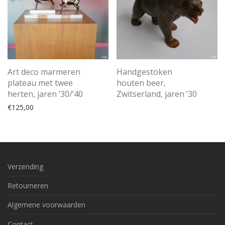
Art deco marmeren
Handgestoken
plateau met twee
houten beer,
herten, jaren ’30/’40
Zwitserland, jaren ’30
€
125,00
Verzending
Retourneren
Algemene voorwaarden
Contact