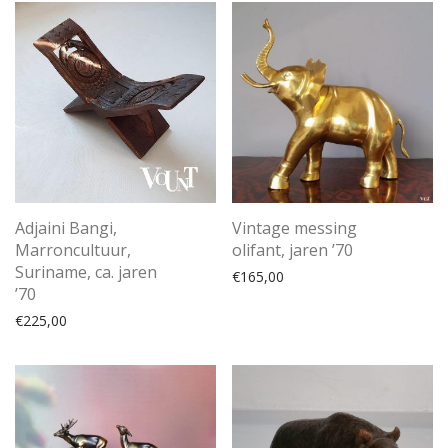
Adjaini Bangi,
Vintage messing
Marroncultuur,
olifant, jaren ’70
Suriname, ca. jaren
€
165,00
’70
€
225,00